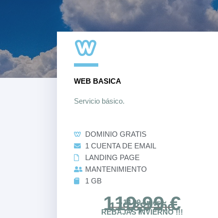
WEB BASICA
Servicio básico.
DOMINIO GRATIS
1 CUENTA DE EMAIL
LANDING PAGE
MANTENIMIENTO
1 GB
119,99 €
14.99 / mes
179,88/ año
REBAJAS INVIERNO !!!