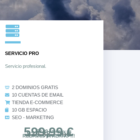
SERVICIO PRO
Servicio profesional.
2 DOMINIOS GRATIS
10 CUENTAS DE EMAIL
TIENDA E-COMMERCE
10 GB ESPACIO
SEO - MARKETING
599,99 €
69.99 / mes
839,88 / año
REBAJAS INVIERNO !!!