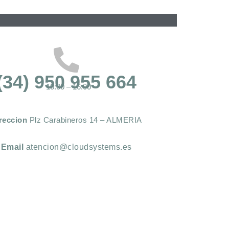
(34) 950 955 664
10:00 – 16:00
reccion
Plz Carabineros 14 – ALMERIA
Email
atencion@cloudsystems.es