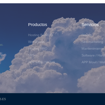
Productos
Servicios
Hosting BASICO
Diseño
WordPress
Seo marketing
as.
Hosting PRO
Mantenimiento
VPS
Software / Har
APP WEB / MOVIL
APP Movil / We
S.ES