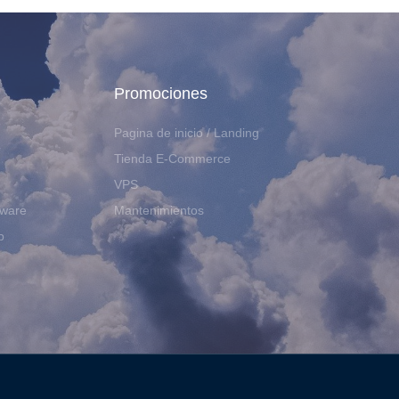
Promociones
Pagina de inicio / Landing
Tienda E-Commerce
VPS
dware
Mantenimientos
b