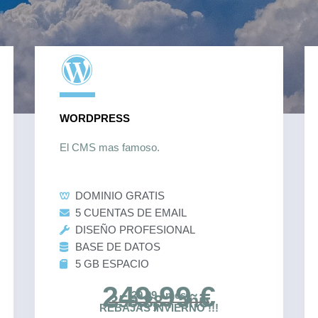
WORDPRESS
El CMS mas famoso.
DOMINIO GRATIS
5 CUENTAS DE EMAIL
DISEÑO PROFESIONAL
BASE DE DATOS
5 GB ESPACIO
249,99 €
29.99 / mes
359,88 / año
REBAJAS INVIERNO !!!