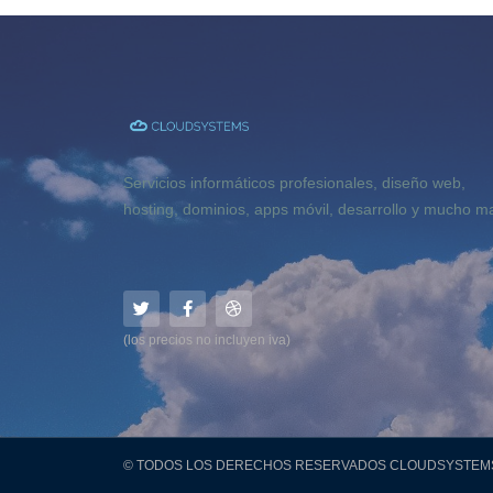
Servicios informáticos profesionales, diseño web,
hosting, dominios, apps móvil, desarrollo y mucho m
T
F
D
w
a
r
i
c
i
t
e
b
(los precios no incluyen iva)
t
b
b
e
o
b
r
o
l
k
e
-
f
© TODOS LOS DERECHOS RESERVADOS CLOUDSYSTEM